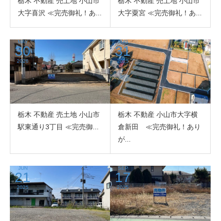
栃木 不動産 売土地 小山市
栃木 不動産 売土地 小山市
大字喜沢 ≪完売御礼！あ...
大字粟宮 ≪完売御礼！あ...
MAY
AUG
30
31
2026
2025
栃木 不動産 売土地 小山市
栃木 不動産 小山市大字横
駅東通り3丁目 ≪完売御...
倉新田 ≪完売御礼！あり
が...
JUN
SEP
21
17
2025
2025