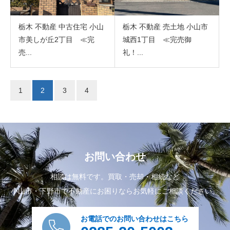
栃木 不動産 中古住宅 小山
栃木 不動産 売土地 小山市
市美しが丘2丁目 ≪完
城西1丁目 ≪完売御
売...
礼！...
1
2
3
4
お問い合わせ
相談は無料です。買取・売却・相続など
小山市・下野市で不動産にお困りならお気軽にご相談ください。
お電話でのお問い合わせはこちら