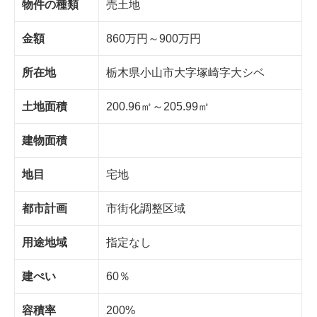
物件の種類
売土地
金額
860万円～900万円
所在地
栃木県小山市大字塚崎字大シベ
土地面積
200.96㎡～205.99㎡
建物面積
地目
宅地
都市計画
市街化調整区域
用途地域
指定なし
建ぺい
60％
容積率
200%