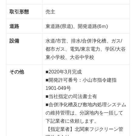
取引形態
売主
道路
東道路(県道)、開発道路(6ｍ)
設備
水道/市営、排水/合併浄化槽、ガス/
都市ガス、電気/東京電力、学区/大谷
東小学校、大谷中学校
その他
■2020年3月完成
■開発許可番号：小山市指令建指
1901-049号
■当社指定の司法書士有
■合併浄化槽及び敷地内処理システム
の維持管理は、分譲地内を一括して
下記業者に依頼します。
【指定業者】北関東フジクリーン管