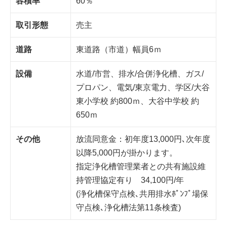
容積率
60％
取引形態
売主
道路
東道路（市道）幅員6ｍ
設備
水道/市営、排水/合併浄化槽、ガス/
プロパン、電気/東京電力、学区/大谷
東小学校 約800ｍ、大谷中学校 約
650ｍ
その他
放流同意金：初年度13,000円､次年度
以降5,000円が掛かります。
指定浄化槽管理業者との共有施設維
持管理協定有り 34,100円/年
(浄化槽保守点検､共用排水ﾎﾟﾝﾌﾟ場保
守点検､浄化槽法第11条検査)